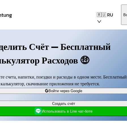
ntung
🇷🇺 RU
В
делить Счёт — Бесплатный
ькулятор Расходов
🤑
те счета, напитки, поездки и расходы в одном месте. Бесплатный
калькулятор, скачивание приложения не требуется.
Войти через Google
Создать счёт
Использовать в Line чат-боте