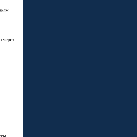
зьям
 через
уем