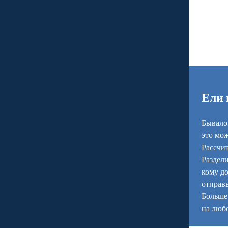
Ели 
Бывало 
это мо
Рассчит
Раздели
кому д
отправь
Больше 
на любо