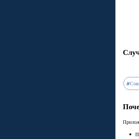
Случ
#
Сов
Поч
Прилож
П