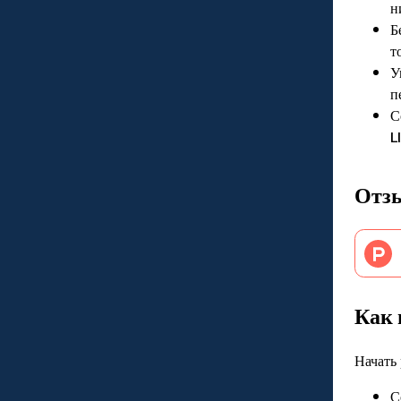
н
Б
т
У
п
С
L
Отз
Как 
Начать 
С