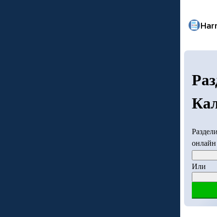
Har
Раз
Кал
Раздели
онлайн 
Или