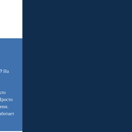
в? На
кто
Просто
ени.
аботает