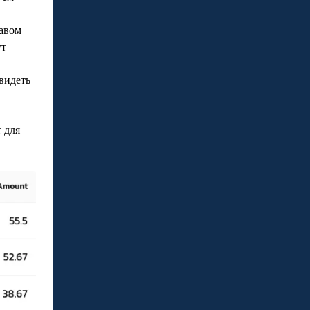
равом
ут
видеть
 для