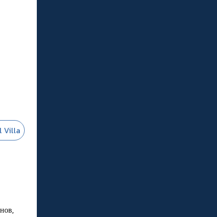
 Villa
нов,