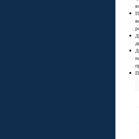
в
П
в
р
Д
д
Д
н
п
П