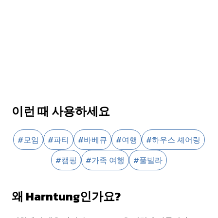
이런 때 사용하세요
#
모임
#
파티
#
바베큐
#
여행
#
하우스 셰어링
#
캠핑
#
가족 여행
#
풀빌라
왜 Harntung인가요?